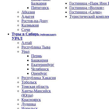
Балкария
Гостиница «Парк Инн 
Пятигорск
Гостиница «Волхов»
Абхазия
Гостиница «Садко»
Адыгея
Туристический компле
Ростов-на-Дону
Калмыкия
Сочи
Туры в Сибирь
,
(добровольно)
УРАЛ
Алтай
Республика Тыва
Урал
Пермь
Башкирия
Екатеринбург
Челябинск
Оренбург
Республика Хакасия
Тобольск
Томская область
Ханты-Мансийск
(Югра)
Красноярск
Дудинка
Норильск