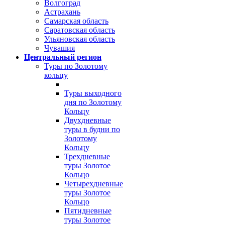
Волгоград
Астрахань
Самарская область
Саратовская область
Ульяновская область
Чувашия
Центральный регион
Туры по Золотому
кольцу
Туры выходного
дня по Золотому
Кольцу
Двухдневные
туры в будни по
Золотому
Кольцу
Трехдневные
туры Золотое
Кольцо
Четырехдневные
туры Золотое
Кольцо
Пятидневные
туры Золотое