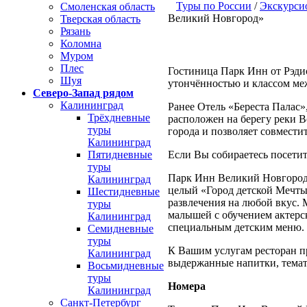
Туры по России
/
Экскурс
Смоленская область
Великий Новгород»
Тверская область
Рязань
Коломна
Муром
Плес
Гостиница Парк Инн от Рэд
Шуя
утончённостью и классом ме
Северо-Запад рядом
Калининград
Ранее Отель «Береста Палас
Трёхдневные
расположен на берегу реки В
туры
города и позволяет совмест
Калининград
Пятидневные
Если Вы собираетесь посети
туры
Парк Инн Великий Новгород 
Калининград
целый «Город детской Мечты
Шестидневные
развлечения на любой вкус. 
туры
малышей с обучением актерск
Калининград
специальным детским меню.
Семидневные
туры
К Вашим услугам ресторан пр
Калининград
выдержанные напитки, темати
Восьмидневные
туры
Номера
Калининград
Санкт-Петербург