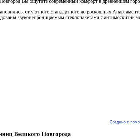
Новгород Вы ощутите современный комфорт в древнейшем горо
ановились, от уютного стандартного до роскошных Апартаменто
удованы звуконепроницаемым стеклопакетами с антимоскитными
Создано с помо
тиниц Великого Новгорода