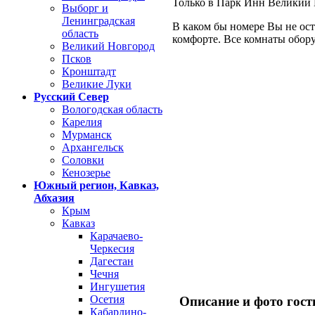
Только в Парк Инн Великий 
Выборг и
Ленинградская
В каком бы номере Вы не ост
область
комфорте. Все комнаты обор
Великий Новгород
Псков
Кронштадт
Великие Луки
Русский Север
Вологодская область
Карелия
Мурманск
Архангельск
Соловки
Кенозерье
Южный регион, Кавказ,
Абхазия
Крым
Кавказ
Карачаево-
Черкесия
Дагестан
Чечня
Ингушетия
Осетия
Описание и фото гос
Кабардино-