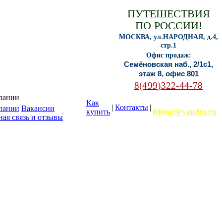
ПУТЕШЕСТВИЯ
ПО РОССИИ!
МОСКВА, ул.НАРОДНАЯ, д.4,
стр.1
Офис продаж:
Семёновская наб., 2/1с1,
этаж 8, офис 801
8(499)322-44-78
пании
Как
E-mail:
|
|
Контакты
|
пании
Вакансии
купить
feltour@yandex.ru
ая связь и отзывы