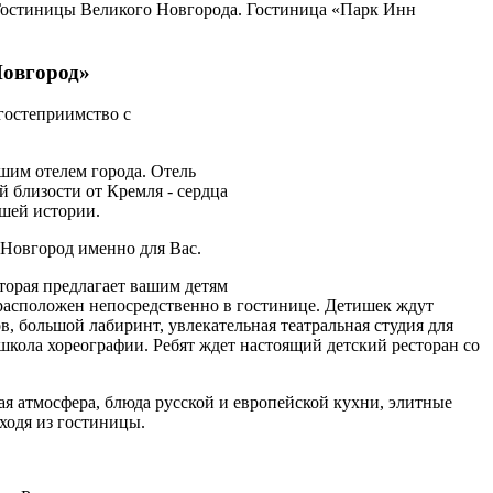
Гостиницы Великого Новгорода. Гостиница «Парк Инн
Новгород»
 гостеприимство с
шим отелем города. Отель
 близости от Кремля - сердца
шей истории.
 Новгород именно для Вас.
торая предлагает вашим детям
 расположен непосредственно в гостинице. Детишек ждут
, большой лабиринт, увлекательная театральная студия для
школа хореографии. Ребят ждет настоящий детский ресторан со
ая атмосфера, блюда русской и европейской кухни, элитные
ходя из гостиницы.