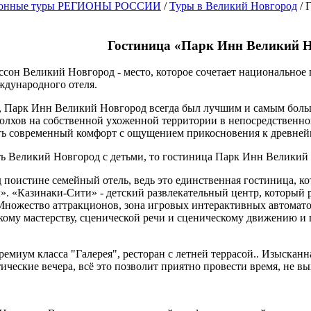
ионные туры РЕГИОНЫ РОССИИ
/
Туры в Великий Новгород
/ 
Гостиница «Парк Инн Великий 
иссон Великий Новгород
- место, которое сочетает национальное
ждународного отеля.
», Парк Инн Великий Новгород всегда был лучшим и самым боль
олхов на собственной ухоженной территории в непосредственной
ить современный комфорт с ощущением прикосновения к древней
ть Великий Новгород с детьми, то гостиница Парк Инн Великий
поистине семейный отель, ведь это единственная гостиница, ко
». «Казинаки-Сити» - детский развлекательный центр, который
Множество аттракционов, зона игровых интерактивных автоматов
ому мастерству, сценической речи и сценическому движению и 
емиум класса "Галерея", ресторан с летней террасой.. Изысканн
ческие вечера, всё это позволит приятно провести время, не вы