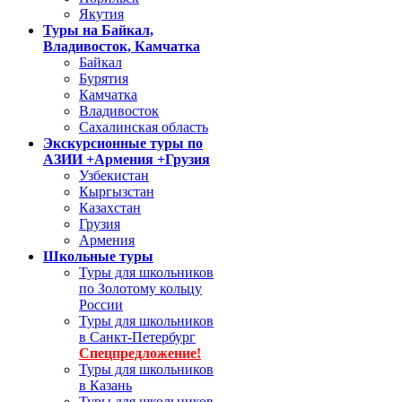
Якутия
Туры на Байкал,
Владивосток, Камчатка
Байкал
Бурятия
Камчатка
Владивосток
Сахалинская область
Экскурсионные туры по
АЗИИ +Армения +Грузия
Узбекистан
Кыргызстан
Казахстан
Грузия
Армения
Школьные туры
Туры для школьников
по Золотому кольцу
России
Туры для школьников
в Санкт-Петербург
Спецпредложение!
Туры для школьников
в Казань
Туры для школьников