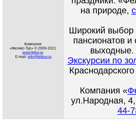
праздники. «Фе
на природе,
с
Широкий выбор 
пансионатов и 
Компания
выходные. 
«Феликс-Тур» © 2009-2021
www.feltur.ru
E-mail:
info@feltour.ru
Экскурсии по зо
Краснодарского
Компания
«
Ф
ул.Народная
, 4
44-7