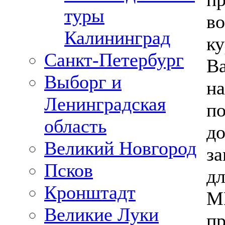
туры
в
Калининград
к
Санкт-Петербург
Ва
Выборг и
н
Ленинградская
п
область
д
Великий Новгород
за
Псков
д
Кронштадт
М
Великие Луки
п