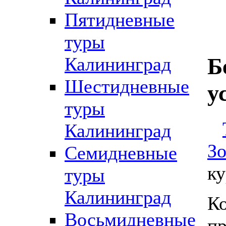
Пятидневные
туры
Калининград
Б
Шестидневные
у
туры
Калининград
Зо
Семидневные
ку
туры
Калининград
К
Восьмидневные
п