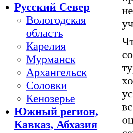
Русский Север
н
Вологодская
уч
область
Ч
Карелия
с
Мурманск
т
Архангельск
х
Соловки
у
Кенозерье
в
Южный регион,
о
Кавказ, Абхазия
се