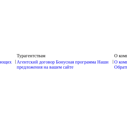
Турагентствам
О ком
|
|
ающих
Агентский договор
Бонусная программа
Наши
О ком
предложения на вашем сайте
Обратн