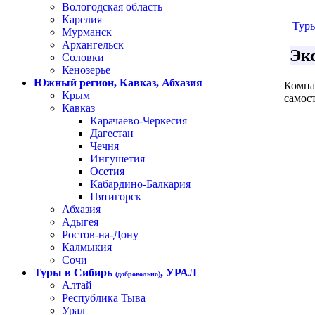
Вологодская область
Карелия
Туры
Мурманск
Архангельск
Эк
Соловки
Кенозерье
Южный регион, Кавказ, Абхазия
Компа
Крым
самост
Кавказ
Карачаево-Черкесия
Дагестан
Чечня
Ингушетия
Осетия
Кабардино-Балкария
Пятигорск
Абхазия
Адыгея
Ростов-на-Дону
Калмыкия
Сочи
Туры в Сибирь
, УРАЛ
(добровольно)
Алтай
Республика Тыва
Урал