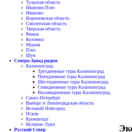
Тульская область
Иваново-Плес
Иваново
Воронежская область
Смоленская область
Тверская область
Рязань
Коломна
Муром
Плес
Шуя
Северо-Запад рядом
Калининград
Трёхдневные туры Калининград
Пятидневные туры Калининград
Шестидневные туры Калининград
Семидневные туры Калининград
Восьмидневные туры Калининград
Санкт-Петербург
Выборг и Ленинградская область
Великий Новгород
Псков
Кронштадт
Великие Луки
Эк
Русский Север