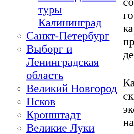
со
туры
го
Калининград
ка
Санкт-Петербург
пр
Выборг и
де
Ленинградская
область
К
Великий Новгород
ск
Псков
э
Кронштадт
на
Великие Луки