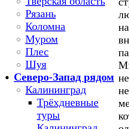
Тверская область
ст
Рязань
лю
Коломна
на
Муром
вн
Плес
па
Шуя
Мы
Северо-Запад рядом
не
Калининград
не
Трёхдневные
ме
туры
ко
Калининград
од