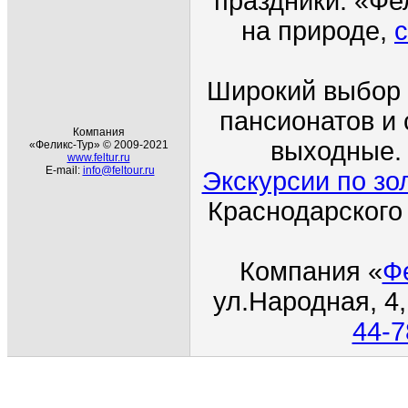
праздники. «Фе
на природе,
с
Широкий выбор 
пансионатов и 
Компания
выходные. 
«Феликс-Тур» © 2009-2021
www.feltur.ru
E-mail:
info@feltour.ru
Экскурсии по зо
Краснодарского
Компания
«
Ф
ул.Народная
, 4
44-7