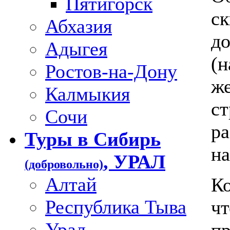
Пятигорск
ск
Абхазия
до
Адыгея
(н
Ростов-на-Дону
же
Калмыкия
ст
Сочи
ра
Туры в Сибирь
на
, УРАЛ
(добровольно)
Алтай
Ко
Республика Тыва
чт
Урал