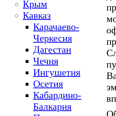
Крым
пр
Кавказ
мо
Карачаево-
оф
Черкесия
пр
Дагестан
С
Чечня
пу
Ингушетия
В
Осетия
э
Кабардино-
вп
Балкария
О