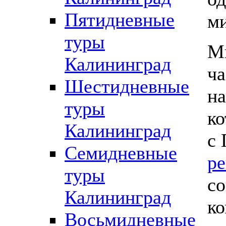
Пятидневные
ми
туры
Мы
Калининград
ча
Шестидневные
на
туры
ко
Калининград
с
Семидневные
ре
туры
со
Калининград
ко
Восьмидневные