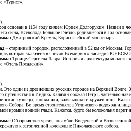
е «Турист».
).
ород основан в 1154 году князем Юрием Долгоруким. Назван в ч
его сына, Всеволода Большое Гнездо, родившегося в год основан
амма:
Дмитровский Кремль, Борисоглебский монастырь.
ад
– старинный городок, расположенный в 52 км от Москвы. Гор
авре, которая включена в список Всемирного наследия ЮНЕСКО
амма:
Троице-Сергиева Лавра. История и архитектура монастыря
е «Отель Посадский».
).
н
. Это один из древнейших русских городов на Верхней Волге.
го путешествия в Индию. Калязин обожал Петр I, частенько нав
зинские кузнецы, сапожники, валяльщики и кружевницы. Калязи
го Собора. Во время строительства Угличского водохранилища в
самой кромки водной глади. Кажется, будто бы колокольня парит
амма
: Обзорная экскурсия, ансамбли Введенской и Вознесенско
бережную к затопленной колокольне Николаевского собора.