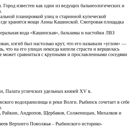
. Город известен как один из ведущих бальнеологических и
.
нальной планировкой улиц и старинной купеческой
, где хранятся мощи Анны Кашинской. Смотровая площадка
неральная вода «Кашинская», бальзамы и настойки ЛВЗ
ован, изгиб был настолько крут, что его называли «углом» —
шь, что на его улицах некогда кипели страсти и вершилась
не может сравниться с крупными и прославленными соседями
и, Палата угличских удельных князей ХV в.
нского водохранилища и реки Волги. Рыбинск сочетает в себе
.
ий, Райкин, Андропов, Щербаков, Солженицын, Михалков и
узеев Верхнего Поволжья – Рыбинского историко-