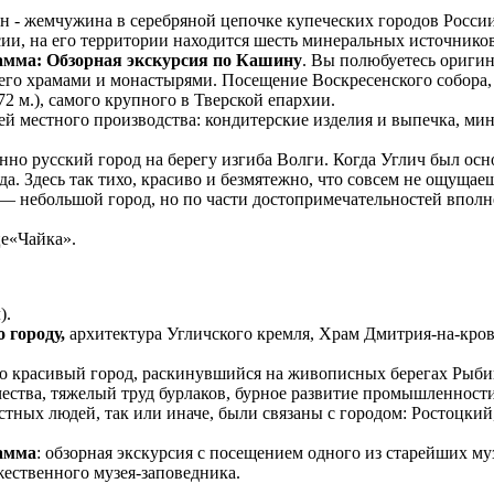
н - жемчужина в серебряной цепочке купеческих городов России
сии, на его территории находится шесть минеральных источников
амма:
Обзорная экскурсия по Кашину
. Вы полюбуетесь ориги
его храмами и монастырями. Посещение Воскресенского собора
72 м.), самого крупного в Тверской епархии.
ей местного производства: кондитерские изделия и выпечка, ми
нно русский город на берегу изгиба Волги. Когда Углич был осн
да. Здесь так тихо, красиво и безмятежно, что совсем не ощущае
 — небольшой город, но по части достопримечательностей впол
е«Чайка».
).
о городу,
архитектура Угличского кремля, Храм Дмитрия-на-кров
то красивый город, раскинувшийся на живописных берегах Рыби
ества, тяжелый труд бурлаков, бурное развитие промышленности
естных людей, так или иначе, были связаны с городом: Ростоцк
амма
: обзорная экскурсия с посещением одного из старейших м
жественного музея-заповедника.