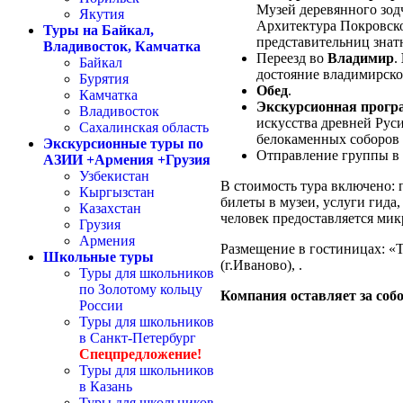
Музей деревянного зод
Якутия
Архитектура Покровско
Туры на Байкал,
представительниц знат
Владивосток, Камчатка
Переезд во
Владимир
.
Байкал
достояние владимирско
Бурятия
Обед
.
Камчатка
Экскурсионная прогр
Владивосток
искусства древней Рус
Сахалинская область
белокаменных соборов 
Экскурсионные туры по
Отправление группы в 
АЗИИ +Армения +Грузия
Узбекистан
В стоимость тура включено:
п
Кыргызстан
билеты в музеи, услуги гида
Казахстан
человек предоставляется мик
Грузия
Армения
Размещение в гостиницах:
«Т
Школьные туры
(г.Иваново), .
Туры для школьников
по Золотому кольцу
Компания оставляет за собо
России
Туры для школьников
в Санкт-Петербург
Спецпредложение!
Туры для школьников
в Казань
Туры для школьников