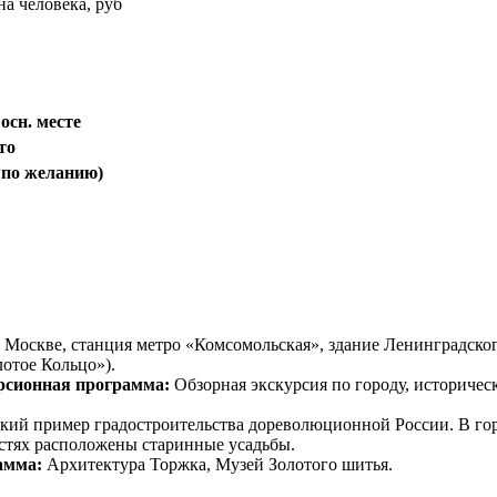
на человека, руб
 осн. месте
то
*по желанию)
 Москве, станция метро «Комсомольская», здание Ленинградского
лотое Кольцо»).
рсионная программа:
Обзорная экскурсия по городу, историческ
дкий пример градостроительства дореволюционной России. В г
стях расположены старинные усадьбы.
амма:
Архитектура Торжка, Музей Золотого шитья.