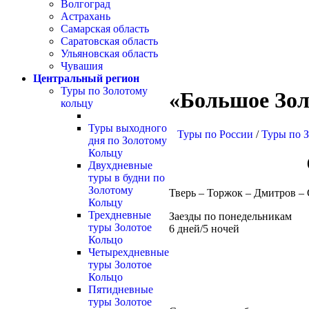
Волгоград
Астрахань
Самарская область
Саратовская область
Ульяновская область
Чувашия
Центральный регион
Туры по Золотому
«Большое Зол
кольцу
Туры выходного
Туры по России
/
Туры по З
дня по Золотому
Кольцу
Двухдневные
туры в будни по
Золотому
Тверь – Торжок – Дмитров – 
Кольцу
Трехдневные
Заезды по понедельникам
туры Золотое
6 дней/5 ночей
Кольцо
Четырехдневные
туры Золотое
Кольцо
Пятидневные
туры Золотое