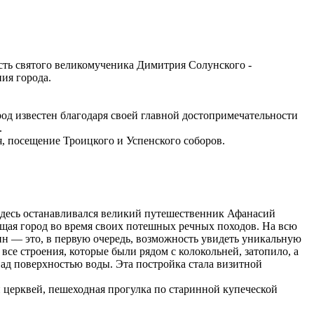
есть святого великомученика Димитрия Солунского -
ия города.
од известен благодаря своей главной достопримечательности
.
, посещение Троицкого и Успенского соборов.
 Здесь останавливался великий путешественник Афанасий
ещая город во время своих потешных речных походов. На всю
н — это, в первую очередь, возможность увидеть уникальную
се строения, которые были рядом с колокольней, затопило, а
 над поверхностью воды. Эта постройка стала визитной
й церквей, пешеходная прогулка по старинной купеческой