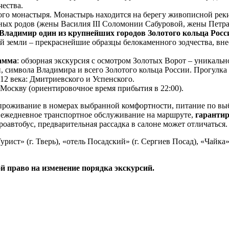
чества.
го монастыря. Монастырь находится на берегу живописной рек
ных родов (жены Василия III Соломонии Сабуровой, жены Петра
Владимир один из крупнейших городов Золотого кольца Росс
й земли – прекраснейшие образцы белокаменного зодчества, в
амма
: обзорная экскурсия с осмотром Золотых Ворот – уникаль
и, символа Владимира и всего Золотого кольца России. Прогулк
12 века: Дмитриевского и Успенского.
Москву (ориентировочное время прибытия в 22:00).
роживание в номерах выбранной комфортности, питание по выб
, ежедневное транспортное обслуживание на маршруте,
гарантир
роавтобус, предварительная рассадка в салоне может отличаться.
урист» (г. Тверь), «отель Посадский» (г. Сергиев Посад), «Чайка»
й право на изменение порядка экскурсий.