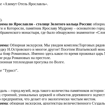
е «Азимут Отель Ярославль».
).
мма по Ярославлю - столице Золотого кольца России:
обзорн
лги и Которосли, памятник Ярославу Мудрому – основателю горо
раженского монастыря, где было обнаружено знаменитое «Слов
амма:
Обзорная экскурсия. Мы увидим комплексТорговых рядов
едку Н.Островского и многое другое! Посетим Ипатьевский мо
ы бояр Романовых. Именно здесь какое-то время проживал царь
ие рода Романовых на престоле.
сионная теплоходная прогулка по Волге.
е "Турист".
здаль – город-музей, ведь такого количества памятников истории
строений, уникальных церквей и объектов деревянного зодчеств
предприятия, что делает его экологически чистым местом.
амма
: обзорная экскурсия, архитектура величественного Суздаль