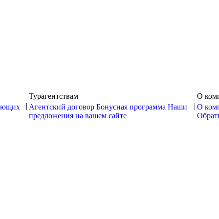
Турагентствам
О ком
|
|
ающих
Агентский договор
Бонусная программа
Наши
О ком
предложения на вашем сайте
Обратн