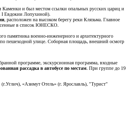
и Каменки и был местом ссылки опальных русских цариц и
 I Евдокии Лопухиной).
ии
, расположен на высоком берегу реки Клязьма. Главное
несенные в список ЮНЕСКО.
ного памятника военно-инженерного и архитектурного
а по пешеходной улице. Соборная площадь, внешний осмотр
ранной программе, экскурсионная программа, входные
ованная рассадка в автобусе по местам
. При группе до 19
 (г.Углич), «Азимут Отель» (г. Ярославль), "Турист"