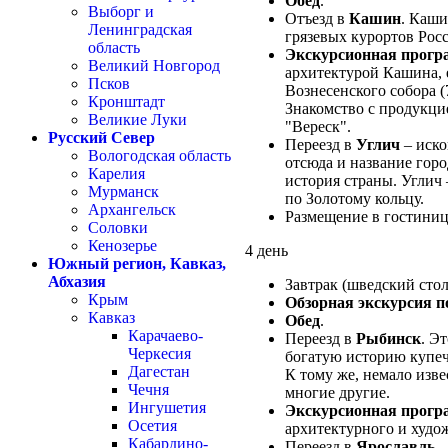
Обед
.
Выборг и
Отъезд в
Кашин
. Каши
Ленинградская
грязевых курортов Рос
область
Экскурсионная прогр
Великий Новгород
архитектурой Кашина, 
Псков
Вознесенского собора (
Кронштадт
Знакомство с продукци
Великие Луки
"Вереск".
Русский Север
Переезд в
Углич
– иско
Вологодская область
отсюда и название горо
Карелия
история страны. Углич
Мурманск
по Золотому кольцу.
Архангельск
Размещение в гостиниц
Соловки
Кенозерье
4 день
Южный регион, Кавказ,
Абхазия
Завтрак (шведский стол
Крым
Обзорная экскурсия п
Кавказ
Обед
.
Карачаево-
Переезд в
Рыбинск
. Э
Черкесия
богатую историю купеч
Дагестан
К тому же, немало изв
Чечня
многие другие.
Ингушетия
Экскурсионная прогр
Осетия
архитектурного и худо
Кабардино-
Переезд в
Ярославль
.