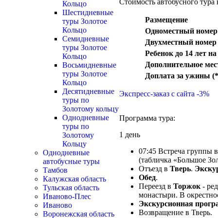
Стоимость автобусного тура 
Кольцо
Шестидневные
Размещение
туры Золотое
Кольцо
Одноместный номер
Семидневные
Двухместный номер
туры Золотое
Ребенок до 14 лет на
Кольцо
Дополнительное мес
Восьмидневные
туры Золотое
Доплата за ужины (
Кольцо
Десятидневные
Экспресс-заказ с сайта -3%
туры по
Золотому кольцу
Однодневные
Программа тура:
туры по
1 день
Золотому
Кольцу
07:45 Встреча группы в
Однодневные
(табличка «Большое Зо
автобусные туры
Отъезд в
Тверь
.
Экску
Тамбов
Обед
.
Калужская область
Переезд в
Торжок
- ре
Тульская область
монастыри. В окрестно
Иваново-Плес
Экскурсионная прогр
Иваново
Возвращение в Тверь.
Воронежская область