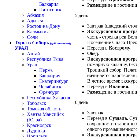
Балкария
Размещение в гостиниц
Пятигорск
Абхазия
5 день
Адыгея
Завтрак (шведский стол
Ростов-на-Дону
Экскурсионная програ
Калмыкия
часть - стрелка рек Во
Сочи
Посещение Спасо-Преоб
Туры в Сибирь
,
(добровольно)
Переезд в
Кострому
.
УРАЛ
Обед
.
Алтай
Экскурсионная прогр
Республика Тыва
пожарную каланчу, бес
Урал
Троицкий собор, Палат
Пермь
начинается царствован
Башкирия
В летнее время: экскур
Екатеринбург
Переезд в
Иваново
.
Челябинск
Размещение в гостиниц
Оренбург
Республика Хакасия
6 день
Тобольск
Томская область
Завтрак.
Ханты-Мансийск
Переезд в
Суздаль
. Су
(Югра)
сохранности старинных 
Красноярск
одного промышленного 
Дудинка
Экскурсионная прогр
Норильск