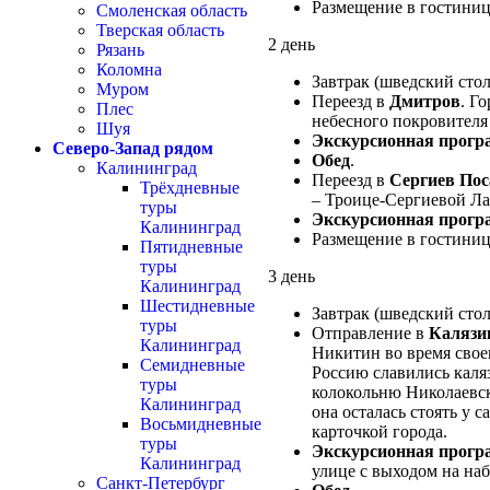
Размещение в гостиниц
Смоленская область
Тверская область
2 день
Рязань
Коломна
Завтрак (шведский стол
Муром
Переезд в
Дмитров
. Г
Плес
небесного покровителя 
Шуя
Экскурсионная прогр
Северо-Запад рядом
Обед
.
Калининград
Переезд в
Сергиев Пос
Трёхдневные
– Троице-Сергиевой Л
туры
Экскурсионная прогр
Калининград
Размещение в гостиниц
Пятидневные
туры
3 день
Калининград
Шестидневные
Завтрак (шведский стол
туры
Отправление в
Калязи
Калининград
Никитин во время свое
Семидневные
Россию славились каля
туры
колокольню Николаевско
Калининград
она осталась стоять у 
Восьмидневные
карточкой города.
туры
Экскурсионная прогр
Калининград
улице с выходом на на
Санкт-Петербург