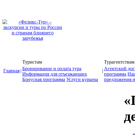
Туристам
Турагентствам
Бронирование и оплата тура
Агентский дог
Главная
|
|
Информация для отъезжающих
программа
На
Бонусная программа
Услуги курьера
предложения н
«
д