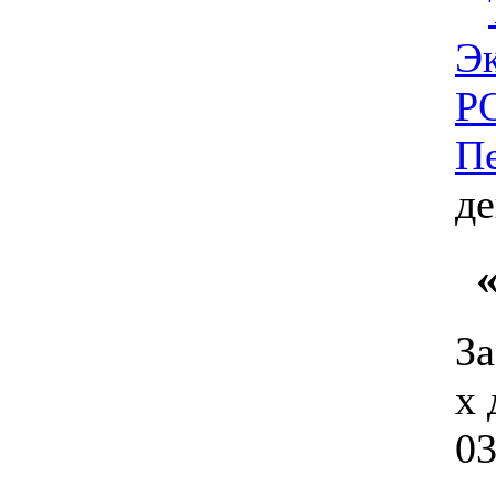
Э
Р
П
де
За
х 
03