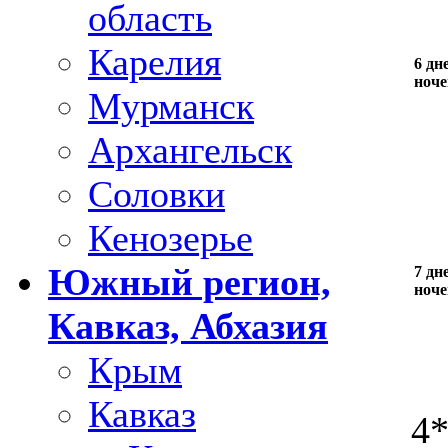
область
Карелия
6 дне
ноче
Мурманск
Архангельск
Соловки
Кенозерье
Южный регион,
7 дне
ноче
Кавказ, Абхазия
Крым
Кавказ
4