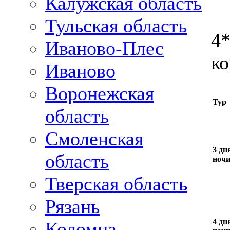
Калужская область
Тульская область
4
Иваново-Плес
ко
Иваново
Воронежская
Тур
область
Смоленская
3 дня
область
ноч
Тверская область
Рязань
4 дня
Коломна