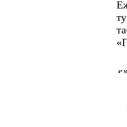
Еж
ту
та
«
4* 