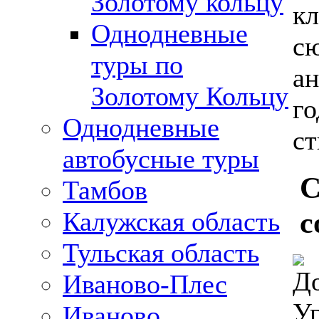
Золотому кольцу
к
Однодневные
с
туры по
ан
Золотому Кольцу
го
Однодневные
ст
автобусные туры
С
Тамбов
с
Калужская область
Тульская область
Иваново-Плес
Иваново