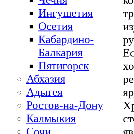
ко
Ингушетия
т
Осетия
и
Кабардино-
ру
Балкария
Ес
Пятигорск
хо
Абхазия
ре
Адыгея
яр
Ростов-на-Дону
Хр
Калмыкия
ст
Сочи
яв