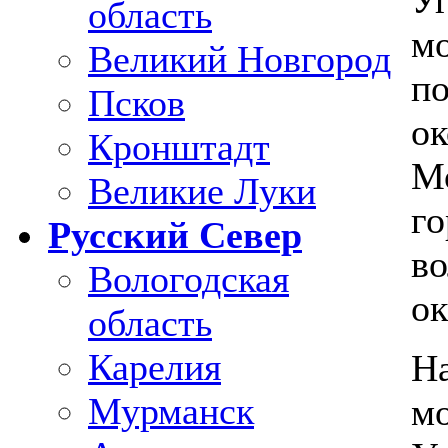
Уг
область
мо
Великий Новгород
по
Псков
ок
Кронштадт
Мо
Великие Луки
го
Русский Север
во
Вологодская
ок
область
Карелия
На
Мурманск
мо