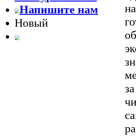
на
Напишите нам
го
Новый
об
эк
з
ме
за
чи
са
ра