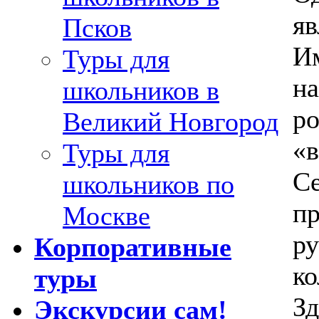
яв
Псков
Им
Туры для
на
школьников в
ро
Великий Новгород
«в
Туры для
Се
школьников по
пр
Москве
ру
Корпоративные
ко
туры
Зд
Экскурсии сам!