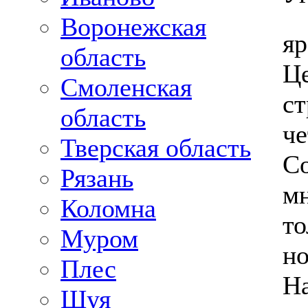
Воронежская
яр
область
Ц
Смоленская
ст
область
че
Тверская область
Со
Рязань
мн
Коломна
то
Муром
но
Плес
На
Шуя