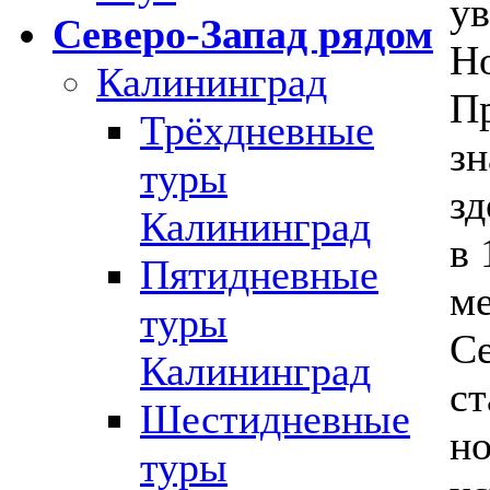
ув
Северо-Запад рядом
Но
Калининград
Пр
Трёхдневные
зн
туры
зд
Калининград
в 
Пятидневные
м
туры
Се
Калининград
ст
Шестидневные
но
туры