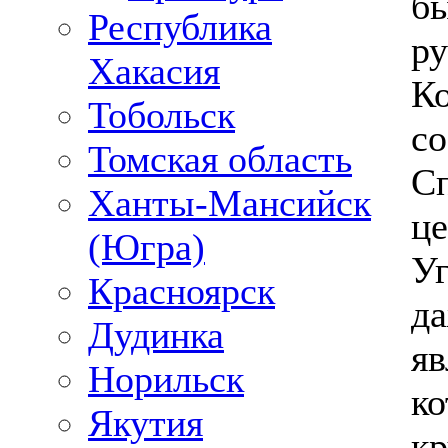
бы
Республика
ру
Хакасия
Ко
Тобольск
со
Томская область
Сп
Ханты-Мансийск
це
(Югра)
Уг
Красноярск
да
Дудинка
яв
Норильск
ко
Якутия
к