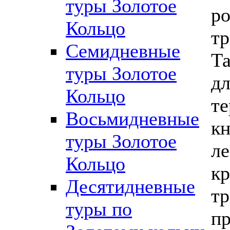
туры Золотое
р
Кольцо
тр
Семидневные
Та
туры Золотое
дл
Кольцо
те
Восьмидневные
кн
туры Золотое
ле
Кольцо
кр
Десятидневные
тр
туры по
пр