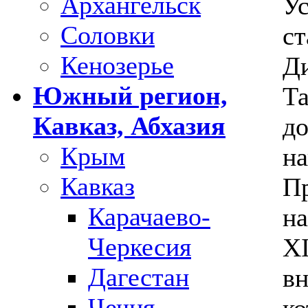
Архангельск
Ус
Соловки
ст
Кенозерье
Ди
Южный регион,
Та
Кавказ, Абхазия
до
Крым
на
Кавказ
Пр
Карачаево-
на
Черкесия
XI
Дагестан
вн
Чечня