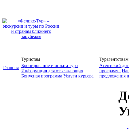
Туристам
Турагентствам
Бронирование и оплата тура
Агентский дог
Главная
|
|
Информация для отъезжающих
программа
На
Бонусная программа
Услуги курьера
предложения н
Д
У