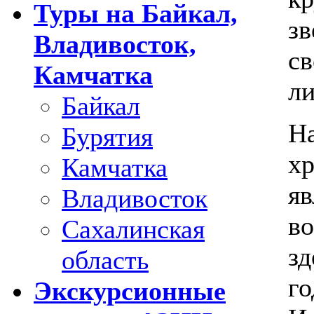
Туры на Байкал,
зв
Владивосток,
св
Камчатка
ли
Байкал
Н
Бурятия
хр
Камчатка
яв
Владивосток
во
Сахалинская
зд
область
го
Экскурсионные