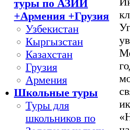
Ин
туры по АЗИИ
кл
+Армения +Грузия
Уг
Узбекистан
ув
Кыргызстан
Ме
Казахстан
го
Грузия
мо
Армения
св
Школьные туры
ик
Туры для
«Н
школьников по
ча