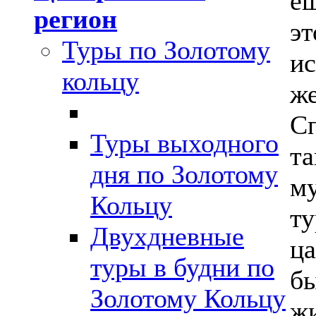
ещ
регион
эт
Туры по Золотому
ис
кольцу
же
Сп
Туры выходного
та
дня по Золотому
му
Кольцу
ту
Двухдневные
ца
туры в будни по
бы
Золотому Кольцу
жи