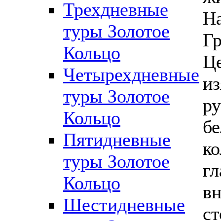
Трехдневные
На
туры Золотое
Гр
Кольцо
Це
Четырехдневные
и
туры Золотое
ру
Кольцо
б
Пятидневные
ко
туры Золотое
гл
Кольцо
вн
Шестидневные
ст