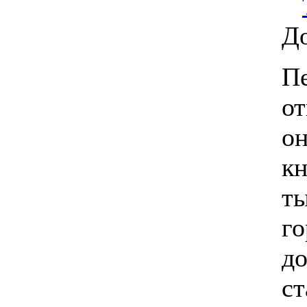
Д
Пе
от
он
кн
т
го
до
ст