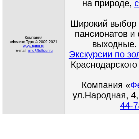
на природе,
с
Широкий выбор 
пансионатов и 
Компания
выходные. 
«Феликс-Тур» © 2009-2021
www.feltur.ru
E-mail:
info@feltour.ru
Экскурсии по зо
Краснодарского
Компания
«
Ф
ул.Народная
, 4
44-7