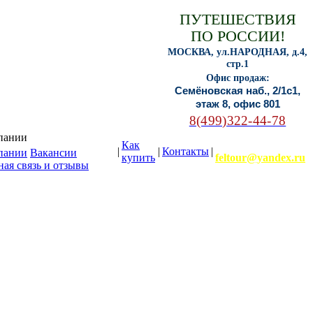
ПУТЕШЕСТВИЯ
ПО РОССИИ!
МОСКВА, ул.НАРОДНАЯ, д.4,
стр.1
Офис продаж:
Семёновская наб., 2/1с1,
этаж 8, офис 801
8(499)322-44-78
пании
Как
E-mail:
|
|
Контакты
|
пании
Вакансии
купить
feltour@yandex.ru
ая связь и отзывы