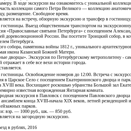
амеру
. В ходе экскурсии вы ознакомитесь с уникальной коллек
 часть коллекции самого Петра Великого — коллекцию анатомич
цу, размещение. Свободное время.
вляется на встречу, обзорную экскурсию и трансфер в гостиницу
е гостиницы. Выезд общественным транспортом на экскурсионн
сия «Православные святыни Петербурга»
с посещением Александ
ей дореволюционной России. Вы посетите Троицкий собор, в ко
елем Петербурга.
ого собора
, памятника войны 1812 г., уникального архитектурно
мая икона Казанской Божией Матери.
ные дворцы»
. Экскурсия по Петербургскому метрополитену - са
 отражает в себе все вехи истории города.
ставляется.
е гостиницы. Освобождение номеров до 12:00. Встреча с экскурс
ия в Царское Село с посещением Екатерининского дворца и парк
а XVIII века. Восхищают роскошью убранства Большой зал Екате
емирно известная возрожденная Янтарная комната.
родная экскурсия в Павловск с посещением Павловского дворца
ансамблем конца XVIII-начала XIX веков, летней резиденцией им
пейзажных парков.
: взр. — 1000 руб., шк. — 850 руб.
вляется на загородную экскурсию.
езд в рублях, 2016