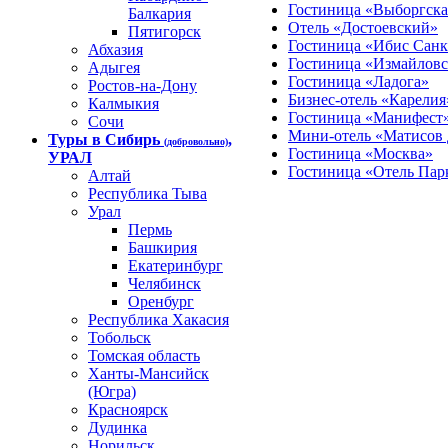
Гостиница «Выборгска
Балкария
Отель «Достоевский»
Пятигорск
Гостиница «Ибис Санк
Абхазия
Гостиница «Измайловс
Адыгея
Гостиница «Ладога»
Ростов-на-Дону
Бизнес-отель «Карелия
Калмыкия
Гостиница «Манифест
Сочи
Мини-отель «Матисов
Туры в Сибирь
,
(добровольно)
Гостиница «Москва»
УРАЛ
Гостиница «Отель Пар
Алтай
Республика Тыва
Урал
Пермь
Башкирия
Екатеринбург
Челябинск
Оренбург
Республика Хакасия
Тобольск
Томская область
Ханты-Мансийск
(Югра)
Красноярск
Дудинка
Норильск