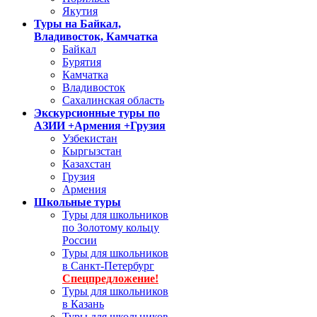
Якутия
Туры на Байкал,
Владивосток, Камчатка
Байкал
Бурятия
Камчатка
Владивосток
Сахалинская область
Экскурсионные туры по
АЗИИ +Армения +Грузия
Узбекистан
Кыргызстан
Казахстан
Грузия
Армения
Школьные туры
Туры для школьников
по Золотому кольцу
России
Туры для школьников
в Санкт-Петербург
Спецпредложение!
Туры для школьников
в Казань
Туры для школьников