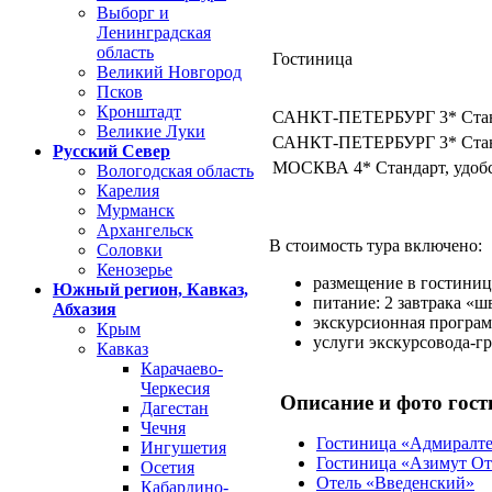
Выборг и
Ленинградская
область
Гостиница
Великий Новгород
Псков
Кронштадт
САНКТ-ПЕТЕРБУРГ 3*
Стан
Великие Луки
САНКТ-ПЕТЕРБУРГ 3*
Стан
Русский Север
МОСКВА 4*
Стандарт, удоб
Вологодская область
Карелия
Мурманск
Архангельск
В стоимость тура включено:
Соловки
Кенозерье
размещение в гостиниц
Южный регион, Кавказ,
питание: 2 завтрака «ш
Абхазия
экскурсионная програм
Крым
услуги экскурсовода-гр
Кавказ
Карачаево-
Черкесия
Описание и фото гос
Дагестан
Чечня
Гостиница «Адмиралте
Ингушетия
Гостиница «Азимут От
Осетия
Отель «Введенский»
Кабардино-