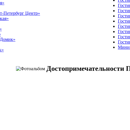
Гости
я»
Гости
Гости
т-Петербург Центр»
Гости
кая»
Гости
Гости
»
Гости
»
Гости
 Домик»
Гости
Мини-
к»
Достопримечательности П