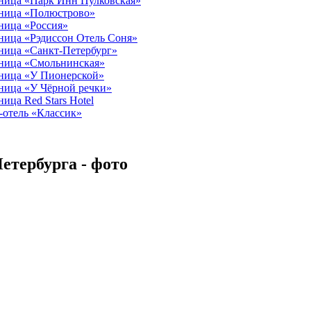
ница «Парк Инн Пулковская»
ница «Полюстрово»
ница «Россия»
ница «Рэдиссон Отель Соня»
ница «Санкт-Петербург»
ница «Смольнинская»
ница «У Пионерской»
ница «У Чёрной речки»
ница Red Stars Hotel
отель «Классик»
етербурга - фото