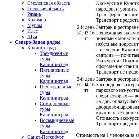
Смоленская область
Экскурсия в Кунстк
Тверская область
народов, и увидите
Рязань
Трансфер в гостини
Коломна
Транспорт предоста
Муром
2-й день
Завтрак в ресторан
Плес
31.03.16
Пешеходная экскур
Шуя
чт
значимых монастыр
Северо-Запад рядом
небесным покровит
Калининград
Посещение Казанск
Трёхдневные
святынь — почитае
туры
Экскурсия «Подзем
Калининград
оформление станций
Пятидневные
Транспорт не предо
туры
3-й день
Завтрак в ресторан
Калининград
01.04.16
Загородная экскурс
Шестидневные
пт
паркового искусств
туры
среди которых — вс
Калининград
За доп. оплату:
Заго
Семидневные
дворцово-парковым 
туры
крупных в Европе 
Калининград
Стоимость экскурсии
Восьмидневные
Транспорт предоста
туры
Калининград
Стоимость на 1 человека за за
Санкт-Петербург