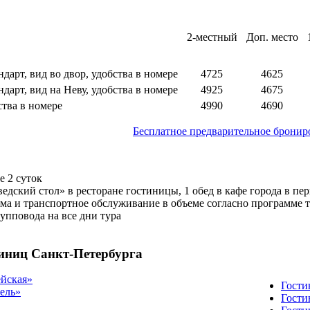
2-местный
Доп. место
дарт, вид во двор, удобства в номере
4725
4625
дарт, вид на Неву, удобства в номере
4925
4675
ства в номере
4990
4690
Бесплатное предварительное бронир
е 2 суток
ведский стол» в ресторане гостиницы, 1 обед в кафе города в пе
ма и транспортное обслуживание в объеме согласно программе 
упповода на все дни тура
тиниц Санкт-Петербурга
йская»
Гости
ель»
Гости