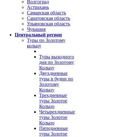
Волгоград
Астрахань
Самарская область
Саратовская область
Ульяновская область
Чувашия
Центральный регион
Туры по Золотому
кольцу
Туры выходного
дня по Золотому
Кольцу
Двухдневные
туры в будни по
Золотому
Кольцу
Трехдневные
туры Золотое
Кольцо
Четырехдневные
туры Золотое
Кольцо
Пятидневные
туры Золотое