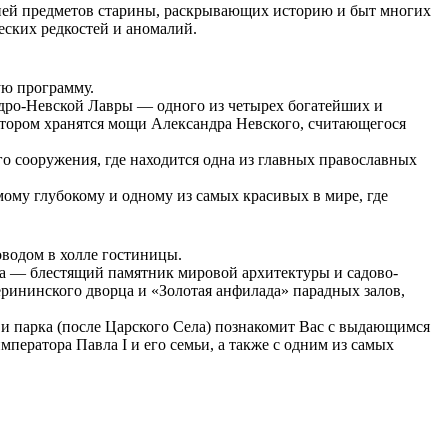
цией предметов старины, раскрывающих историю и быт многих
еских редкостей и аномалий.
.
ую программу.
ро-Невской Лавры — одного из четырех богатейших и
тором хранятся мощи Александра Невского, считающегося
го сооружения, где находится одна из главных православных
мому глубокому и одному из самых красивых в мире, где
оводом в холле гостиницы.
а
— блестящий памятник мировой архитектуры и садово-
рининского дворца и «Золотая анфилада» парадных залов,
 и парка
(после Царского Села) познакомит Вас с выдающимся
ператора Павла I и его семьи, а также с одним из самых