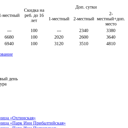
Доп. сутки
Скидка на
2-
1-местный
реб. до 16
1-местный
2-местный
местный+доп.
лет
место
---
100
---
2340
3380
6680
100
2020
2600
3640
6940
100
3120
3510
4810
ование
рвый день
тура
ница «Охтинская»
ница «Парк Инн Прибалтийская»