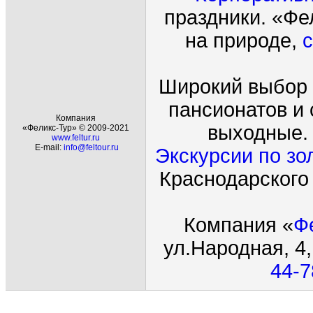
праздники. «Фе
на природе,
с
Широкий выбор 
пансионатов и 
Компания
выходные. 
«Феликс-Тур» © 2009-2021
www.feltur.ru
E-mail:
info@feltour.ru
Экскурсии по зо
Краснодарского
Компания
«
Ф
ул.Народная
, 4
44-7