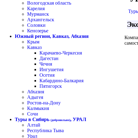
Вологодская область
Карелия
Туры
Мурманск
Архангельск
Эк
Соловки
Кенозерье
Южный регион, Кавказ, Абхазия
Компа
Крым
самост
Кавказ
Карачаево-Черкесия
Дагестан
Чечня
Ингушетия
Осетия
Кабардино-Балкария
Пятигорск
Абхазия
Адыгея
Ростов-на-Дону
Калмыкия
Сочи
Туры в Сибирь
, УРАЛ
(добровольно)
Алтай
Республика Тыва
Урал