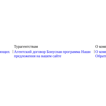
Турагентствам
О ком
|
|
ающих
Агентский договор
Бонусная программа
Наши
О ком
предложения на вашем сайте
Обратн