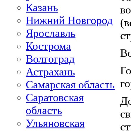
Казань
во
Нижний Новгород
(в
Ярославль
ст
Кострома
В
Волгоград
Г
Астрахань
г
Самарская область
Саратовская
Д
область
св
Ульяновская
ст