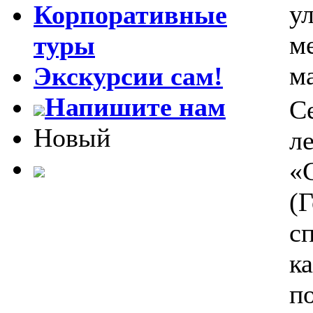
ул
Корпоративные
м
туры
м
Экскурсии сам!
Напишите нам
С
Новый
л
«C
(Г
с
к
п