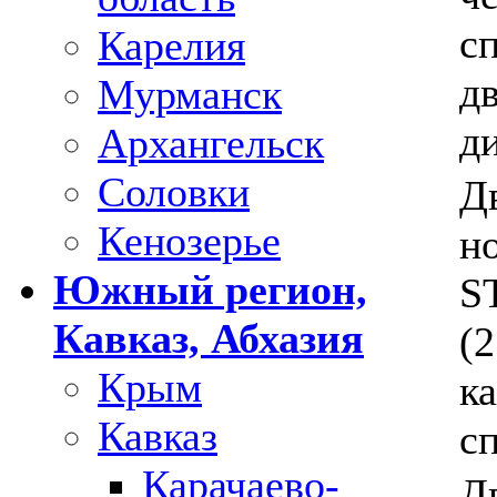
с
Карелия
д
Мурманск
д
Архангельск
Соловки
Д
Кенозерье
н
Южный регион,
S
Кавказ, Абхазия
(2
Крым
к
Кавказ
с
Карачаево-
Д