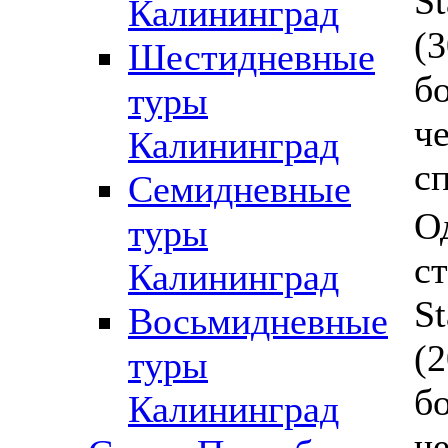
S
Калининград
(3
Шестидневные
б
туры
че
Калининград
с
Семидневные
О
туры
с
Калининград
S
Восьмидневные
(2
туры
б
Калининград
че