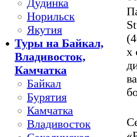
Дудинка
П
Норильск
S
Якутия
(4
Туры на Байкал,
х 
Владивосток,
д
Камчатка
ва
Байкал
б
Бурятия
Камчатка
С
Владивосток
«