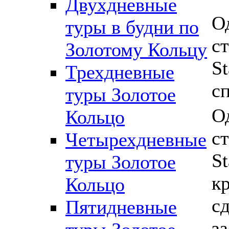
Двухдневные
О
туры в будни по
с
Золотому Кольцу
S
Трехдневные
с
туры Золотое
О
Кольцо
с
Четырехдневные
S
туры Золотое
к
Кольцо
с
Пятидневные
з