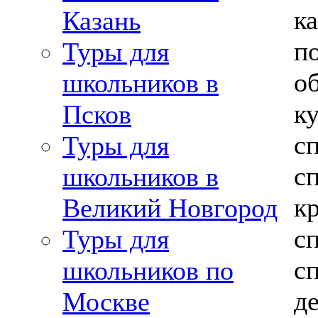
к
Казань
п
Туры для
о
школьников в
ку
Псков
сп
Туры для
сп
школьников в
кр
Великий Новгород
сп
Туры для
сп
школьников по
де
Москве