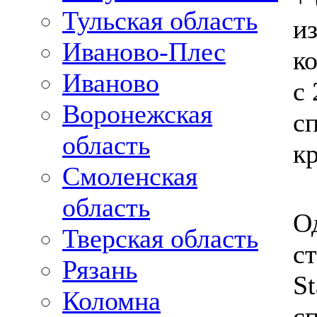
Тульская область
и
Иваново-Плес
к
Иваново
с 
Воронежская
сп
область
к
Смоленская
область
О
Тверская область
с
Рязань
S
Коломна
с