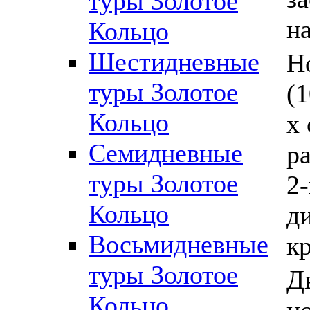
туры Золотое
н
Кольцо
Шестидневные
Н
туры Золотое
(1
Кольцо
х 
Семидневные
р
туры Золотое
2
Кольцо
д
Восьмидневные
кр
туры Золотое
Д
Кольцо