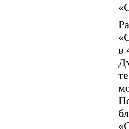
«
Ра
«
в 
Дм
те
ме
По
бл
«