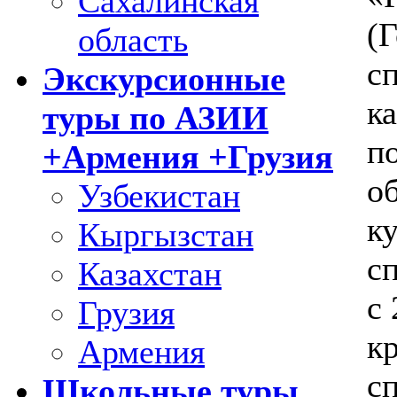
Сахалинская
(Г
область
с
Экскурсионные
к
туры по АЗИИ
п
+Армения +Грузия
о
Узбекистан
ку
Кыргызстан
с
Казахстан
с 
Грузия
к
Армения
сп
Школьные туры