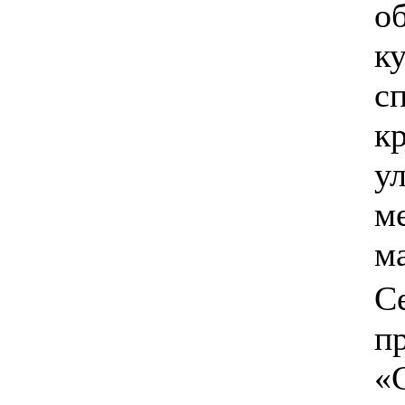
о
ку
сп
к
ул
м
м
С
п
«C