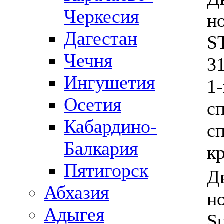
Черкесия
н
Дагестан
S
Чечня
3
Ингушетия
1-
Осетия
сп
Кабардино-
сп
Балкария
к
Пятигорск
Д
Абхазия
но
Адыгея
Su