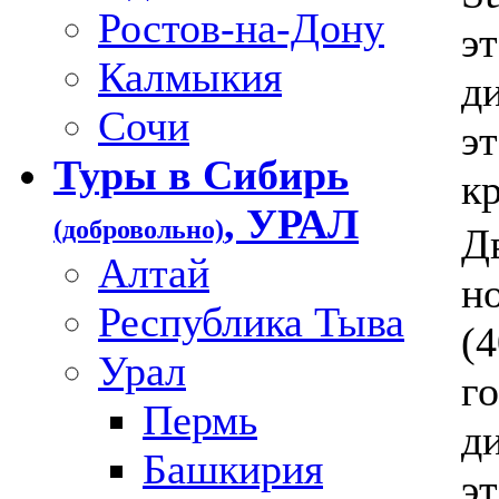
Ростов-на-Дону
эт
Калмыкия
ди
Сочи
э
Туры в Сибирь
кр
, УРАЛ
(добровольно)
Д
Алтай
н
Республика Тыва
(4
Урал
го
Пермь
ди
Башкирия
эт