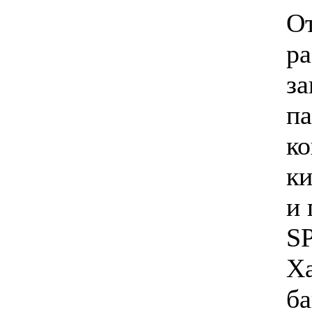
От
ра
за
па
ко
ки
и 
SP
Ха
ба