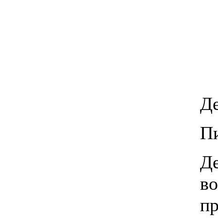
Де
П
Де
во
п