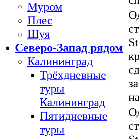
Муром
О
Плес
с
Шуя
S
Северо-Запад рядом
к
Калининград
с
Трёхдневные
з
туры
н
Калининград
О
Пятидневные
с
туры