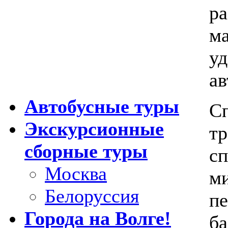
ра
ма
уд
ав
Автобусные туры
Сп
Экскурсионные
т
сборные туры
сп
Москва
ми
Белоруссия
пе
Города на Волге!
ба