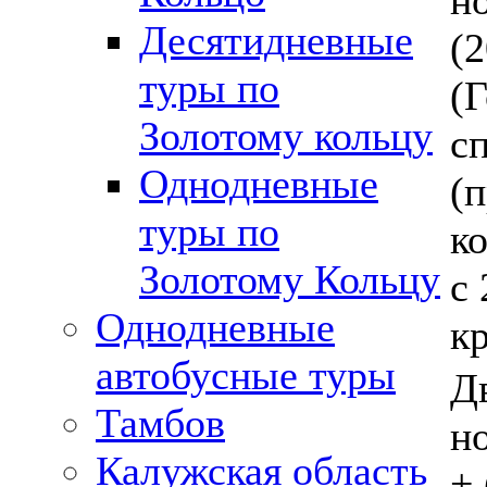
но
Десятидневные
(2
туры по
(Г
Золотому кольцу
с
Однодневные
(
туры по
к
Золотому Кольцу
с 
Однодневные
к
автобусные туры
Д
Тамбов
но
Калужская область
+ 