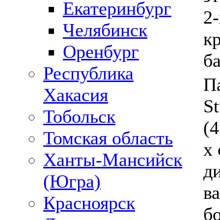
Екатеринбург
2
Челябинск
кр
Оренбург
б
Республика
П
Хакасия
S
Тобольск
(4
Томская область
х 
Ханты-Мансийск
д
(Югра)
ва
Красноярск
б