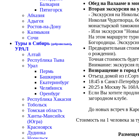
Обед на Валааме в мо
Балкария
Вторая экскурсия на 
Пятигорск
- Экскурсия на Николь
Абхазия
Николая Чудотворца, 
Адыгея
монастырской таможни
Ростов-на-Дону
- Или экскурсия "Нов
Калмыкия
На этом маршруте тури
Сочи
Богородицы. Экскурсия
Туры в Сибирь
,
(добровольно)
Предварительная стоимос
УРАЛ
о рождении).
Алтай
Точная стоимость будет
Республика Тыва
Внимание: экскурсия п
Урал
Возвращение в город 
Пермь
Отъезд домой из г.Сорт
Башкирия
18:45 в Санкт-Петерб
Екатеринбург
20:25 в Москву № 160А
Челябинск
Если Вы хотите продли
Оренбург
загородном клубе.
Республика Хакасия
Тобольск
До новых встреч в Кар
Томская область
Ханты-Мансийск
Стоимость на 1 человека за т
(Югра)
Красноярск
Дудинка
Размеще
Норильск