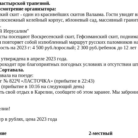
настырской трапезной.
усмотрение организатора:
ский скит - один из красивейших скитов Валаама. Гости увидят
белоснежный келейный корпус, яблоневый сад, массивный гран
.
ый Иерусалим"
сты посещают Воскресенский скит, Гефсиманский скит, поднима
 повторяет собой излюбленный маршрут русских паломников на
ть на 2023 г: 4 500 руб./взрослый; 2 300 руб./ребенок до 12 лет
 утверждена в апреле 2023 года.
роходит при благоприятных погодных условиях и отсутствии ш
Сортавала.
авала на поезде:
ург № 822Ч «ЛАСТОЧКА» (прибытие в 22:43)
 (прибытие в 10:16 на следующий день)
ть свой отдых в Карелии, сообщите об этом заранее. Мы заброн
елии!
ур в рублях, цена 2023 года
ние
2-местный