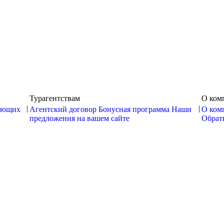
Турагентствам
О ком
|
|
ающих
Агентский договор
Бонусная программа
Наши
О ком
предложения на вашем сайте
Обратн