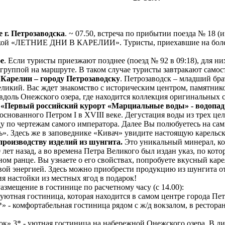
е г. Петрозаводска
. ~ 07.50, встреча по прибытии поезда № 18 (
чкой «ЛЕТНИЕ ДНИ В КАРЕЛИИ». Туристы, приехавшие на более 
е
. Если туристы приезжают позднее (поезд № 92 в 09:18), для ни
 группой на маршруте. В таком случае туристы завтракают самос
 Карелии – городу Петрозаводску
. Петрозаводск – младший бра
Великий. Вас ждет знакомство с историческим центром, памятник
вдоль Онежского озера, где находится коллекция оригинальных 
 «Первый российский курорт «Марциальные воды» - водопад
снованного Петром I в ХVIII веке. Дегустация воды из трех цел
ду по чертежам самого императора. Далее Вы полюбуетесь на са
ь». Здесь же в заповеднике «Кивач» увидите настоящую карельс
производству изделий из шунгита.
Это уникальный минерал, ко
 лет назад, а во времена Петра Великого был издан указ, по ко
ом ранце. Вы узнаете о его свойствах, попробуете вкусный каре
вой энергией. Здесь можно приобрести продукцию из шунгита от
ия настойки из местных ягод в подарок!
азмещение в гостинице по расчетному часу (с 14.00):
 уютная гостиница, которая находится в самом центре города Пе
*» - комфортабельная гостиница рядом с ж/д вокзалом, в рестора
ок» 3* - уютная гостиница на набережной Онежского озера. В д