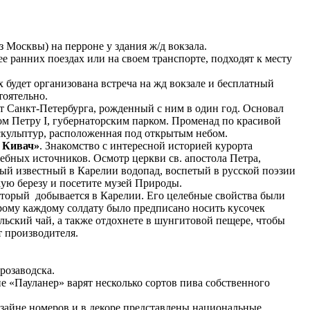
из Москвы) на перроне у здания ж/д вокзала.
ранних поездах или на своем транспорте, подходят к месту
х будет организована встреча на жд вокзале и бесплатный
тоятельно.
т Санкт-Петербурга, рожденный с ним в один год. Основал
ом Петру I, губернаторским парком. Променад по красивой
скульптур, расположенная под открытым небом.
 Кивач»
. Знакомство с интересной историей курорта
ебных источников. Осмотр церкви св. апостола Петра,
мый известный в Карелии водопад, воспетый в русской поэзии
кую березу и посетите музей Природы.
торый добывается в Карелии. Его целебные свойства были
торому каждому солдату было предписано носить кусочек
льский чай, а также отдохнете в шунгитовой пещере, чтобы
 производителя.
трозаводска.
не «Пауланер» варят несколько сортов пива собственного
изайне номеров и в декоре представлены национальные