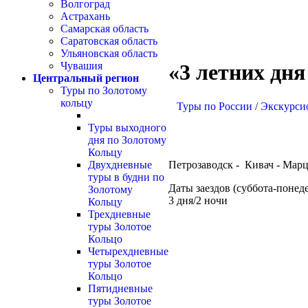
Волгоград
Астрахань
Самарская область
Саратовская область
Ульяновская область
Чувашия
«3 летних дня
Центральный регион
Туры по Золотому
кольцу
Туры по России
/
Экскурс
Туры выходного
дня по Золотому
Кольцу
Петрозаводск - Кивач - Марц
Двухдневные
туры в будни по
Даты заездов (суббота-понед
Золотому
3 дня/2 ночи
Кольцу
Трехдневные
туры Золотое
Кольцо
Четырехдневные
туры Золотое
Кольцо
Пятидневные
туры Золотое