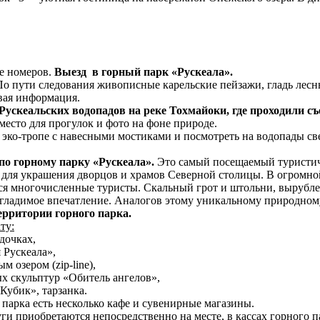
е номеров.
Выезд в горный парк «Рускеала».
По пути следования живописные карельские пейзажи, гладь лесн
вая информация.
Рускеальских водопадов на реке Тохмайоки, где проходили съ
место для прогулок и фото на фоне природе.
эко-тропе с навесными мостиками и посмотреть на водопады сверх
.
по горному парку «Рускеала».
Это самый посещаемый туристиче
 для украшения дворцов и храмов Северной столицы. В огромно
ся многочисленные туристы. Скальный грот и штольни, вырубле
згладимое впечатление. Аналогов этому уникальному природному
ерритории горного парка.
ту:
одочках,
 Рускеала»,
 озером (zip-line),
ых скульптур «Обитель ангелов»,
Кубик», тарзанка.
 парка есть несколько кафе и сувенирные магазины.
ги приобретаются непосредственно на месте, в кассах горного п