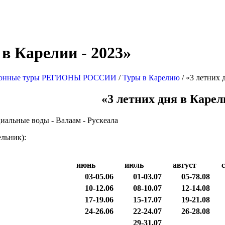
 в Карелии - 2023»
ионные туры РЕГИОНЫ РОССИИ
/
Туры в Карелию
/ «3 летних 
«3 летних дня в Каре
иальные воды - Валаам - Рускеала
ельник):
июнь
июль
август
03-05.06
01-03.07
05-78.08
10-12.06
08-10.07
12-14.08
17-19.06
15-17.07
19-21.08
24-26.06
22-24.07
26-28.08
29-31.07