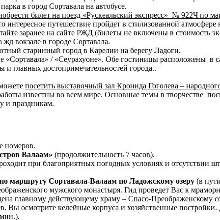
 парка в город Сортавала на автобусе.
обрести билет на поезд «Рускеальский экспресс» № 922Ч по м
Это интересное путешествие пройдет в стилизованной атмосфере 
тайте заранее на сайте РЖД (билеты не включены в стоимость эк
а жд вокзале в городе Сортавала.
уютный старинный город в Карелии на берегу Ладоги.
е «Сортавала» / «Сеурахуоне». Обе гостиницы расположены в с
ы и главных достопримечательностей города..
 можете
посетить выставочный зал Кронида Гоголева – народног
о работы известны во всем мире. Основные темы в творчестве по
у и праздникам.
 номеров.
стров Валаам»
(продолжительность 7 часов).
роходит при благоприятных погодных условиях и отсутствии ш
» по маршруту Сортавала-Валаам по Ладожскому озеру
(в пут
ображенского мужского монастыря. Гид проведет Вас к мраморн
щена главному действующему храму – Спасо-Преображенскому со
в. Вы осмотрите келейные корпуса и хозяйственные постройки.
мин.).