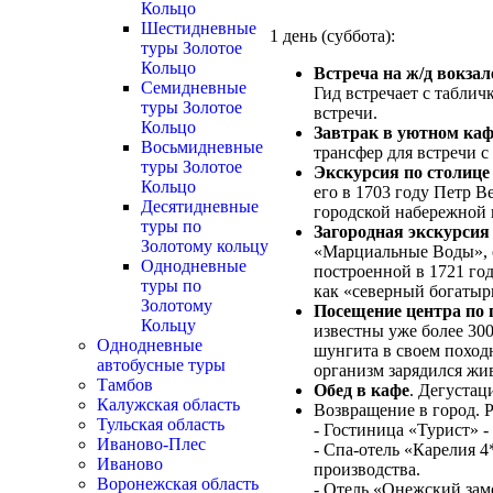
Кольцо
Шестидневные
1 день (суббота):
туры Золотое
Кольцо
Встреча на ж/д вокзал
Семидневные
Гид встречает с табли
туры Золотое
встречи.
Кольцо
Завтрак в уютном каф
Восьмидневные
трансфер для встречи с
туры Золотое
Экскурсия по столице
Кольцо
его в 1703 году Петр 
Десятидневные
городской набережной 
туры по
Загородная экскурсия
Золотому кольцу
«Марциальные Воды», о
Однодневные
построенной в 1721 го
туры по
как «северный богатыр
Золотому
Посещение центра по 
Кольцу
известны уже более 300
Однодневные
шунгита в своем походн
автобусные туры
организм зарядился жи
Тамбов
Обед в кафе
. Дегустац
Калужская область
Возвращение в город. Р
Тульская область
- Гостиница «Турист» -
Иваново-Плес
- Спа-отель «Карелия 4
Иваново
производства.
Воронежская область
- Отель «Онежский зам