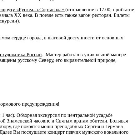
аршруту «Рускеала-Сортавала»
(отправление в 17.00, прибытие
начала ХХ века. В поезде есть также вагон-ресторан. Билеты
скурсии).
амом сердце города, в шаговой доступности от основных
о художника России
. Мастер работал в уникальной манере
священы русскому Северу, его выразительной природе,
тормового предупреждения!
и 1 час). Обзорная экскурсия по центральной усадьбе
ой Знаменской часовне и Святым вратам обители. Большая
бору, где покоятся мощи преподобных Сергия и Германа
 Далее Вы послушаете концерт певчих мужского вокального