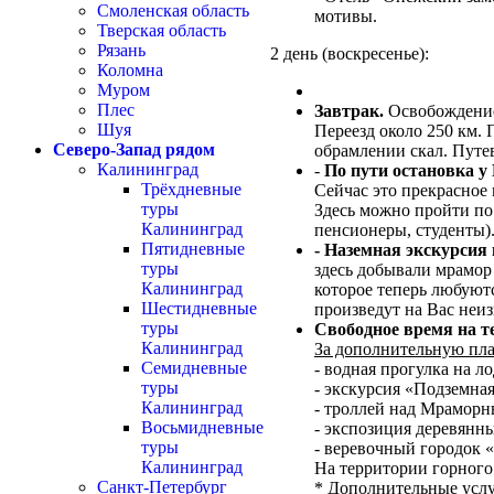
Смоленская область
мотивы.
Тверская область
Рязань
2 день (воскресенье):
Коломна
Муром
Плес
Завтрак.
Освобождени
Шуя
Переезд около 250 км. 
Северо-Запад рядом
обрамлении скал. Путе
Калининград
-
По пути остановка у 
Трёхдневные
Сейчас это прекрасное 
туры
Здесь можно пройти по 
Калининград
пенсионеры, студенты)
Пятидневные
- Наземная экскурсия 
туры
здесь добывали мрамор
Калининград
которое теперь любуют
Шестидневные
произведут на Вас неи
туры
Свободное время на т
Калининград
За дополнительную пла
Семидневные
- водная прогулка на л
туры
- экскурсия «Подземная
Калининград
- троллей над Мраморным
Восьмидневные
- экспозиция деревянн
туры
- веревочный городок «
Калининград
На территории горного
Санкт-Петербург
* Дополнительные услу