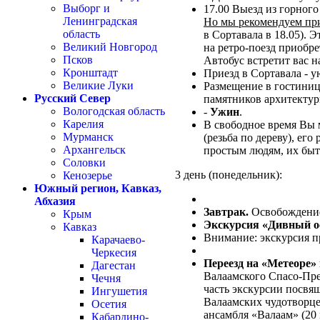
Выборг и
17.00 Выезд из горного
Ленинградская
Но мы рекомендуем при
область
в Сортавала в 18.05). 
Великий Новгород
на ретро-поезд приобре
Псков
Автобус встретит вас н
Кронштадт
Приезд в Сортавала - 
Великие Луки
Размещение в гостиниц
Русский Север
памятников архитектур
Вологодская область
-
Ужин
.
Карелия
В свободное время Вы
Мурманск
(резьба по дереву), ег
Архангельск
простым людям, их быт
Соловки
3 день (понедельник):
Кенозерье
Южный регион, Кавказ,
Абхазия
Завтрак.
Освобождение
Крым
Экскурсия «Дивный о
Кавказ
Внимание: экскурсия п
Карачаево-
Черкесия
Переезд на «Метеоре
Дагестан
Валаамского Спасо-Пре
Чечня
часть экскурсии посвя
Ингушетия
Валаамских чудотворце
Осетия
ансамбля «Валаам» (20 
Кабардино-