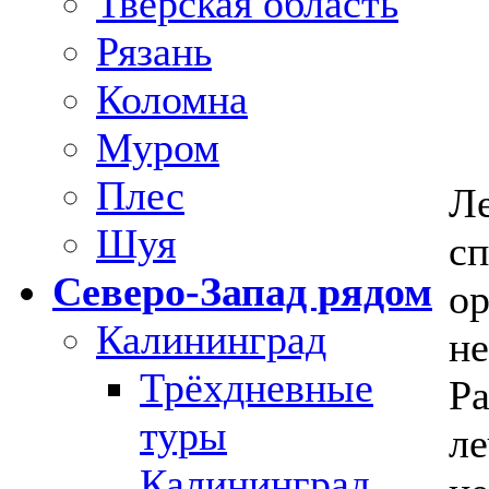
Тверская область
Рязань
Коломна
Муром
Плес
Ле
Шуя
сп
Северо-Запад рядом
ор
Калининград
не
Трёхдневные
Р
туры
ле
Калининград