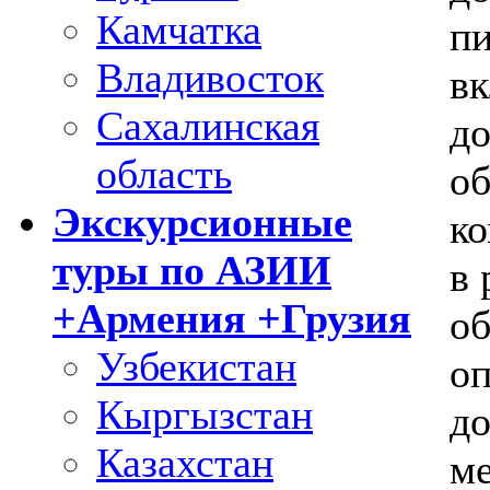
Камчатка
пи
Владивосток
в
Сахалинская
до
область
об
Экскурсионные
ко
туры по АЗИИ
в 
+Армения +Грузия
об
Узбекистан
оп
Кыргызстан
до
Казахстан
ме