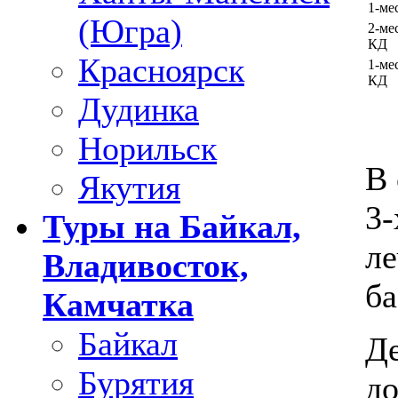
1-м
(Югра)
2-ме
КД
Красноярск
1-ме
КД
Дудинка
Норильск
В 
Якутия
3-
Туры на Байкал,
ле
Владивосток,
ба
Камчатка
Байкал
Де
Бурятия
до