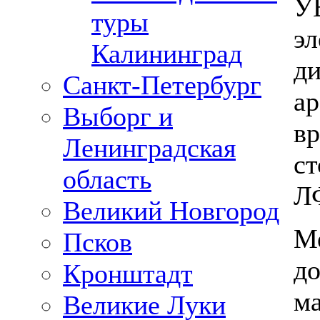
У
туры
эл
Калининград
ди
Санкт-Петербург
ар
Выборг и
вр
Ленинградская
ст
область
Л
Великий Новгород
Ме
Псков
до
Кронштадт
ма
Великие Луки