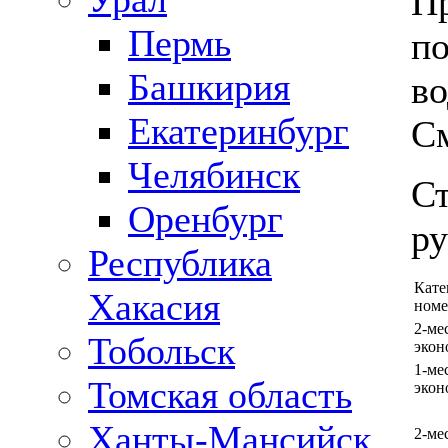
П
Пермь
по
Башкирия
во
Екатеринбург
См
Челябинск
Ст
Оренбург
ру
Республика
Кате
Хакасия
номе
2-ме
Тобольск
экон
1-ме
Томская область
экон
Ханты-Мансийск
2-м