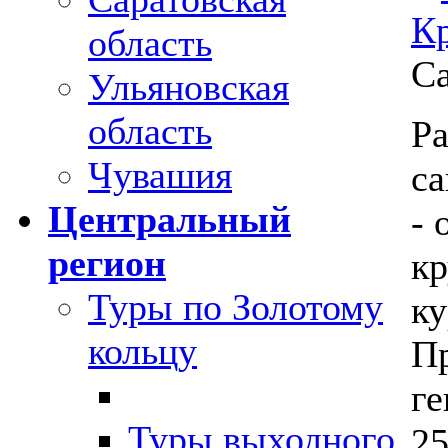
К
область
С
Ульяновская
область
Ра
Чувашия
с
Центральный
- 
регион
к
Туры по Золотому
ку
кольцу
Пр
ге
Туры выходного
25