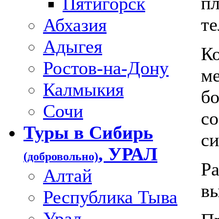
п
Пятигорск
те
Абхазия
Адыгея
К
Ростов-на-Дону
ме
Калмыкия
бо
Сочи
со
Туры в Сибирь
си
, УРАЛ
(добровольно)
Ра
Алтай
вы
Республика Тыва
Урал