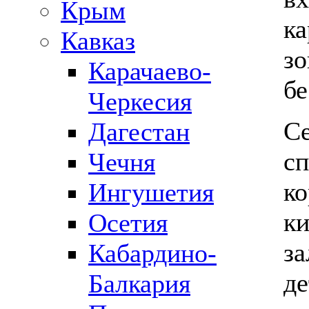
Крым
ка
Кавказ
зо
Карачаево-
бе
Черкесия
Се
Дагестан
сп
Чечня
ко
Ингушетия
ки
Осетия
за
Кабардино-
де
Балкария