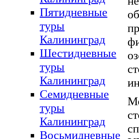
не
Пятидневные
о
туры
п
Калининград
фи
Шестидневные
оз
туры
ст
Калининград
ин
Семидневные
Ме
туры
ст
Калининград
сп
Восьмидневные