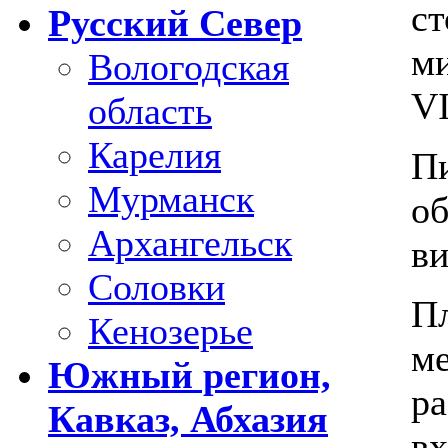
ст
Русский Север
ми
Вологодская
VI
область
Карелия
П
Мурманск
об
Архангельск
ви
Соловки
П
Кенозерье
ме
Южный регион,
ра
Кавказ, Абхазия
вх