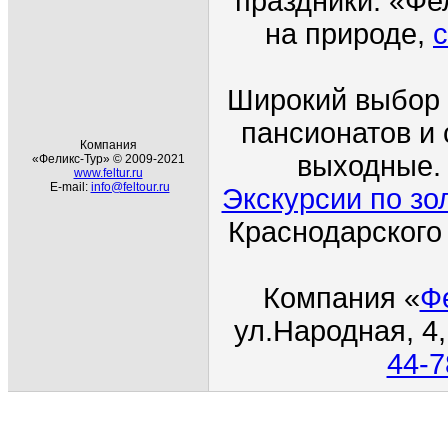
праздники. «Фе
на природе,
с
Широкий выбор 
пансионатов и 
Компания
выходные. 
«Феликс-Тур» © 2009-2021
www.feltur.ru
E-mail:
info@feltour.ru
Экскурсии по зо
Краснодарского
Компания
«
Ф
ул.Народная
, 4
44-7